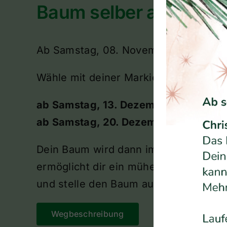
Baum selber aussuch
Ab Samstag, 08. November 2025 auf
Wähle mit deiner Markierung das Abho
ab Samstag, 13. Dezember 2025
ab Samstag, 20. Dezember 2025
Dein Baum wird dann im Birkenhof mit
ermöglicht dir ein müheloses Aufstel
und stelle den Baum auf – fertig! Dein
Wegbeschreibung