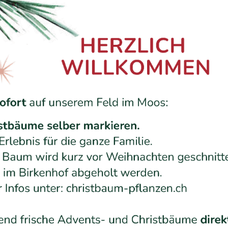
en
 unserem Feld im
Moos
:
ldatum im Birkenhof gleich selber:
 unserer Easyfix-Bohrmachsine vorbereitet.
len in wenigen Sekunden: Stecke dazu den Do
 Christbaum ist ohne weitere Justierung gerad