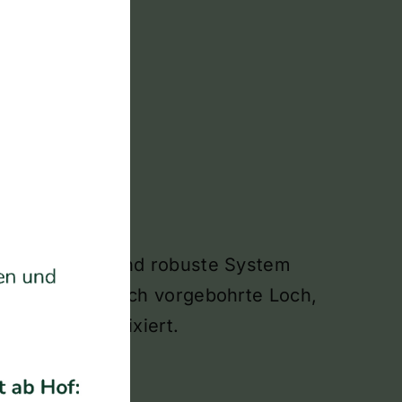
 Das einfache und robuste System
rn in das konisch vorgebohrte Loch,
e und sicher fixiert.